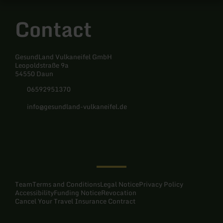
Contact
GesundLand Vulkaneifel GmbH
Leopoldstraße 9a
54550 Daun
06592951370
info@gesundland-vulkaneifel.de
Facebook
Instagram
Team
Terms and Conditions
Legal Notice
Privacy Policy
Accessibility
Funding Notice
Revocation
Cancel Your Travel Insurance Contract