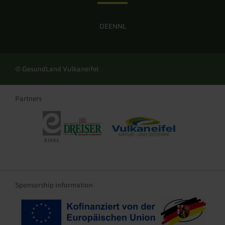
DE
EN
NL
© GesundLand Vulkaneifel
Partners
Eifel Tourismus
Dreiser Sprudel
Naturpark und UNESCO Global Geo
Sponsorship information
Kofinanziert durch die EU
Landeswappen Rhei