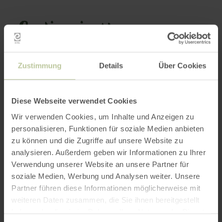
Cycling in the
Vulkaneifel
Zustimmung
Details
Über Cookies
Tours for E-Bikes, Mountain Bikes, Road
Bikes, and Gravel Bikes
Diese Webseite verwendet Cookies
Wir verwenden Cookies, um Inhalte und Anzeigen zu
personalisieren, Funktionen für soziale Medien anbieten
Cycling in the Vulkaneifel means scenic tours
zu können und die Zugriffe auf unsere Website zu
through maar and volcanic landscapes.
analysieren. Außerdem geben wir Informationen zu Ihrer
Sometimes relaxed, sometimes challenging,
Verwendung unserer Website an unsere Partner für
soziale Medien, Werbung und Analysen weiter. Unsere
and sometimes perfect for families.
Partner führen diese Informationen möglicherweise mit
Discover signposted bike paths and routes for e-
weiteren Daten zusammen, die Sie ihnen bereitgestellt
bikes, touring bikes, mountain bikes, gravel
haben oder die sie im Rahmen Ihrer Nutzung der Dienste
bikes, or road bikes. You’ll also find GPX tracks,