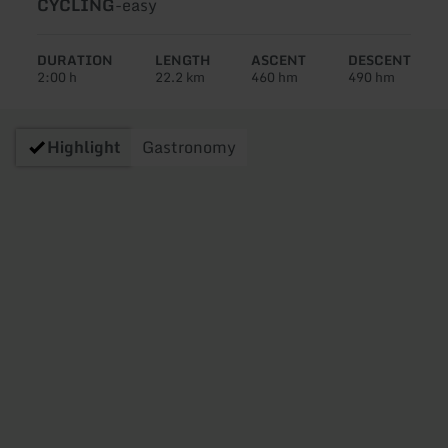
Type
Difficulty:
CYCLING
-
easy
of
tour:
DURATION
LENGTH
ASCENT
DESCENT
2:00 h
22.2 km
460 hm
490 hm
Highlight
Gastronomy