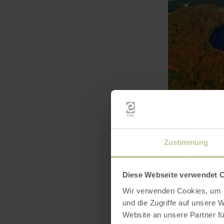
Pfad
Zustimmung
mehr
erfahren
zu:
Diese Webseite verwendet 
Grafschaft-
Pfad
Wir verwenden Cookies, um I
und die Zugriffe auf unsere 
Website an unsere Partner fü