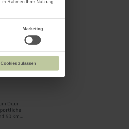
ie im Rahmen Ihrer Nutzung
Marketing
Cookies zulassen
z &
 um Daun -
sportliche
und 50 km
uf gut
en durch die