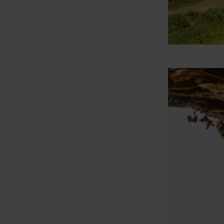
mehr
erfahren
zu:
Burgenkletterstei
Manderscheid
-
Etappe
2
"Oberburg"
(inkl.
Zuweg/Abstieg)