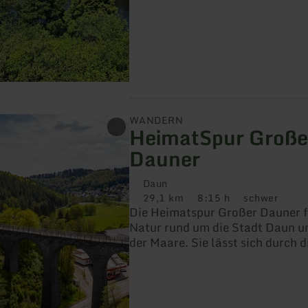
WANDERN
HeimatSpur Große
Dauner
Daun
29,1 km
8:15 h
schwer
Distanz:
Dauer:
Anforderung:
Die Heimatspur Großer Dauner fü
Natur rund um die Stadt Daun u
der Maare. Sie lässt sich durch d
Vulkaneifel-Pfade und den Eifels
unzähligen Varianten begehen.