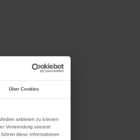
Über Cookies
 Medien anbieten zu können
hrer Verwendung unserer
 führen diese Informationen