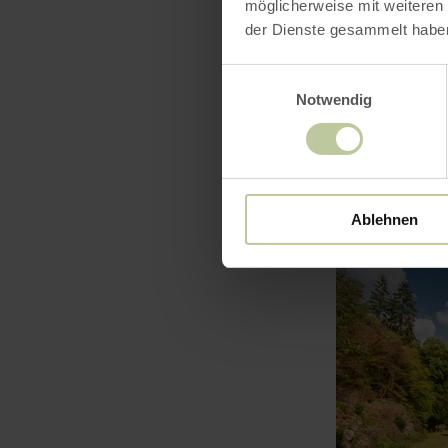
möglicherweise mit weiteren
der Dienste gesammelt habe
Einwilligungsauswahl
Notwendig
Ablehnen
mehr
erfahren
zu:
Rennrad-
Tour:
kurz
&amp;
knackig