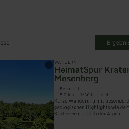
Zum Hauptinhalt sprin
Zur Suche springen
Zur Hauptnavigation sp
Zum Footer springen
isse
Ergebnis
WANDERN
HeimatSpur Krate
Mosenberg
Bettenfeld
5,0 km
1:30 h
leicht
Distanz:
Dauer:
Anforderung:
Kurze Wanderung mit besonder
geologischen Highlights wie dem
Kratersee nördlich der Alpen