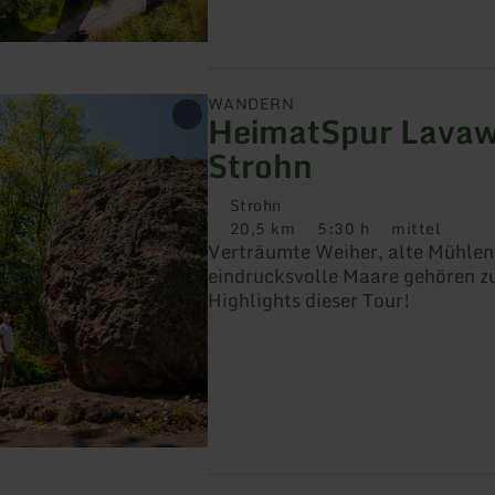
WANDERN
HeimatSpur Lava
Strohn
Strohn
20,5 km
5:30 h
mittel
Distanz:
Dauer:
Anforderung:
Verträumte Weiher, alte Mühlen
eindrucksvolle Maare gehören z
Highlights dieser Tour!