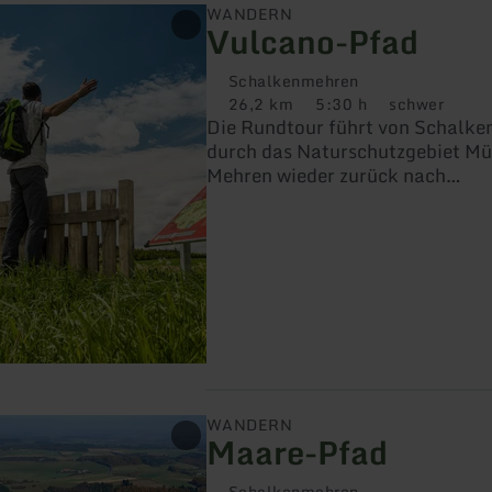
WANDERN
Vulcano-Pfad
Schalkenmehren
26,2 km
5:30 h
schwer
Distanz:
Dauer:
Anforderung:
Die Rundtour führt von Schalk
durch das Naturschutzgebiet M
Mehren wieder zurück nach
Schalkenmehren.
WANDERN
Maare-Pfad
Schalkenmehren