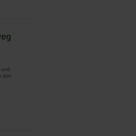
weg
 und
u den