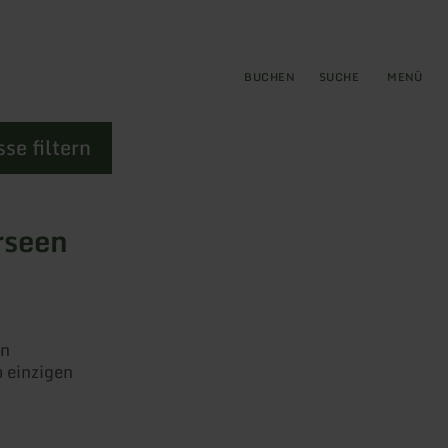
gen
ringen
BUCHEN
SUCHE
MENÜ
se filtern
rseen
en
 einzigen