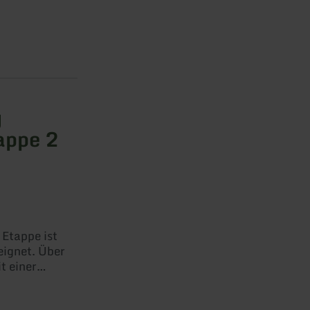
ab vom
hts wie dem
oramabank
erscheid.
g
appe 2
eignet. Über
t einer
r Oberburg.