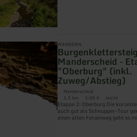
Vulkaneifel – größtenteils fern
Straßenverkehr und mit Highlig
Kloster Buchholz, der XXL-Pan
und einem Abstecher nach Mand
WANDERN
Burgenkletterstei
Manderscheid - Et
g
"Oberburg" (inkl.
Zuweg/Abstieg)
Manderscheid
1,5 km
1:00 h
leicht
Distanz:
Dauer:
Anforderung:
Etappe 2: Oberburg Die kürzeste Etappe ist
auch gut als Schnupper-Tour ge
einen alten Felsenweg geht es mi
kurzen Kletterpassage hinauf zu