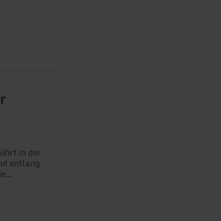
r
hrt in der
nd entlang
ie
teig in