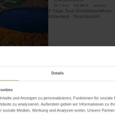
34,7 km
12:00 h
schwer
Distanz:
Dauer:
Anforderung:
2-Tage-Tour (Schalkenmehren -
Gillenfeld - Strotzbüsch)
Details
WANDERN
Grafschaft-Pfad
Cookies
Manderscheid
nhalte und Anzeigen zu personalisieren, Funktionen für soziale
14,2 km
5:00 h
mittel
Distanz:
Dauer:
Anforderung:
Website zu analysieren. Außerdem geben wir Informationen zu I
Rundtour durch das Liesertal
r soziale Medien, Werbung und Analysen weiter. Unsere Partner