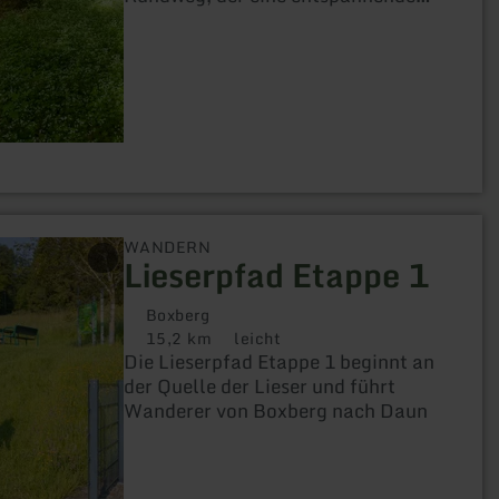
Wanderung durch die grüne Oase
des Waldes bietet. Ideal für
Naturliebhaber und Familien.
WANDERN
Lieserpfad Etappe 1
Boxberg
15,2 km
leicht
Distanz:
Anforderung:
Die Lieserpfad Etappe 1 beginnt an
der Quelle der Lieser und führt
Wanderer von Boxberg nach Daun