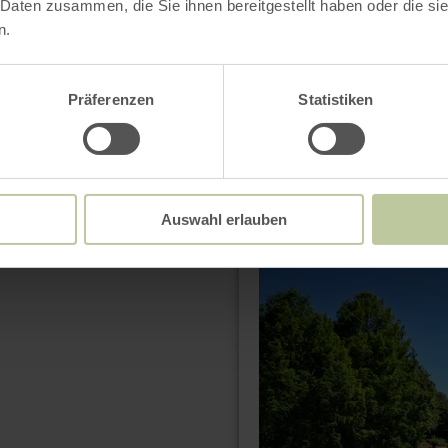
 Daten zusammen, die Sie ihnen bereitgestellt haben oder die s
n.
Präferenzen
Statistiken
Auswahl erlauben
mehr
erfahren
zu:
HeimatSpur
Dreeswanderweg