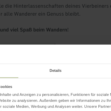
e die Hinterlassenschaften deines Vierbeiners 
ür alle Wanderer ein Genuss bleibt.
 und viel Spaß beim Wandern!
7 Ergebnisse
Details
mehr
erfahren
zu:
Cookies
HeimatSpur
Achtsamkeits-
nhalte und Anzeigen zu personalisieren, Funktionen für soziale
Pfad
Website zu analysieren. Außerdem geben wir Informationen zu I
Kleine
Kyll
r soziale Medien, Werbung und Analysen weiter. Unsere Partner