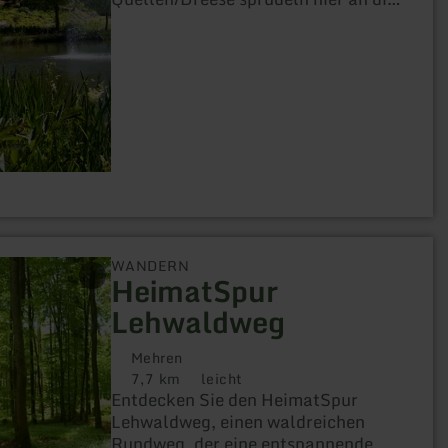
Oberfläche und werden auf der
"HeimatSpur Dreeswanderweg" zum
Wegbegleiter.
WANDERN
HeimatSpur
Lehwaldweg
Mehren
7,7 km
leicht
Distanz:
Anforderung:
Entdecken Sie den HeimatSpur
Lehwaldweg, einen waldreichen
Rundweg, der eine entspannende