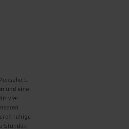
 Menschen.
n und eine
ür vier
unseren
urch ruhige
te Stunden