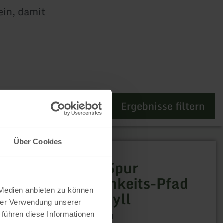
ein, damit
Ergebnisse filtern
Über Cookies
WANDERN
HeimatSpur
Achtsamkeits-Pfad
 Medien anbieten zu können
Kleine Kyll
hrer Verwendung unserer
 führen diese Informationen
Manderscheid