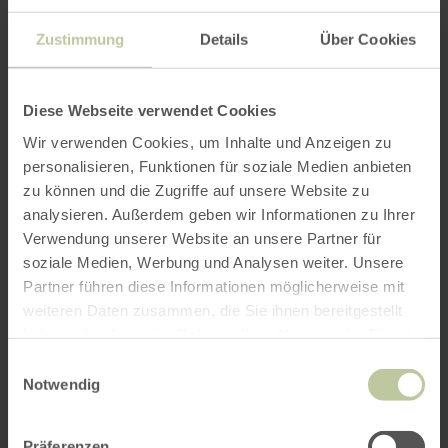
möchtest, auf der Suche bist nach Geheimtipps
für deinen Urlaub oder dir allgemeine
Zustimmung
Details
Über Cookies
Informationen wünschst, kontaktiere jetzt
unsere Urlaubsplaner und freue dich auf
kompetente Beratung.
Diese Webseite verwendet Cookies
Wir verwenden Cookies, um Inhalte und Anzeigen zu
Tel.: 06952 951 370
personalisieren, Funktionen für soziale Medien anbieten
zu können und die Zugriffe auf unsere Website zu
Mail: info@gesundland-vulkaneifel.de
analysieren. Außerdem geben wir Informationen zu Ihrer
Verwendung unserer Website an unsere Partner für
soziale Medien, Werbung und Analysen weiter. Unsere
Partner führen diese Informationen möglicherweise mit
Deine
weiteren Daten zusammen, die Sie ihnen bereitgestellt
haben oder die sie im Rahmen Ihrer Nutzung der Dienste
Urlaubsplaner für
gesammelt haben.
Einwilligungsauswahl
die Vulkaneifel
Notwendig
Präferenzen