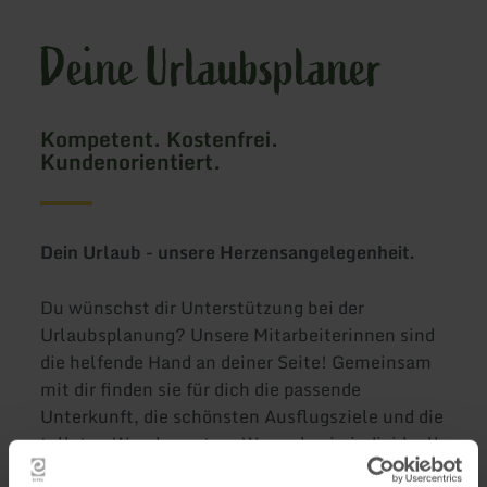
Deine Urlaubsplaner
Kompetent. Kostenfrei.
Kundenorientiert.
Dein Urlaub - unsere Herzensangelegenheit.
Du wünschst dir Unterstützung bei der
Urlaubsplanung? Unsere Mitarbeiterinnen sind
die helfende Hand an deiner Seite! Gemeinsam
mit dir finden sie für dich die passende
Unterkunft, die schönsten Ausflugsziele und die
tollsten Wanderrouten. Wenn du ein individuell
auf deine Wünsche zugeschnittenes Angebot