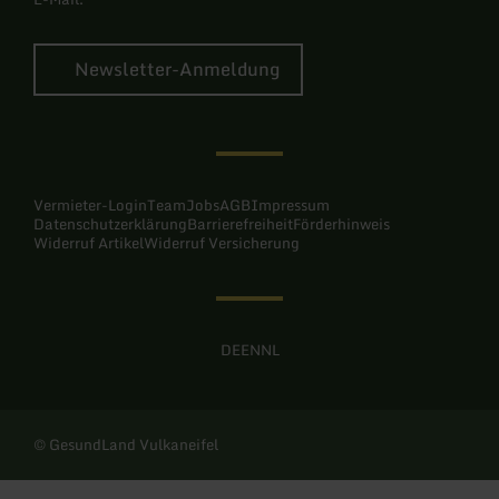
Newsletter-Anmeldung
Vermieter-Login
Team
Jobs
AGB
Impressum
Datenschutzerklärung
Barrierefreiheit
Förderhinweis
Widerruf Artikel
Widerruf Versicherung
DE
EN
NL
© GesundLand Vulkaneifel