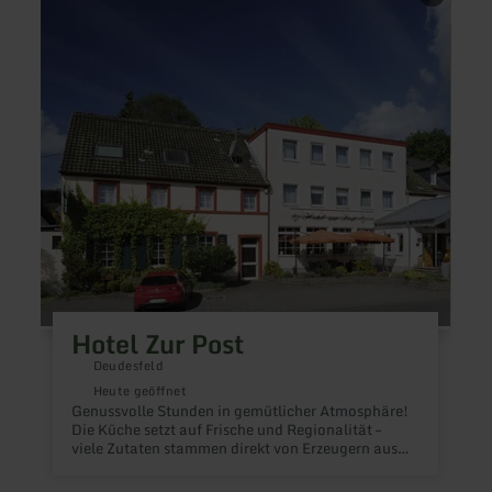
zu:
zu:
Hotel
Gäste
Zur
des
Post
Ferie
Pulve
Hotel Zur Post
Deudesfeld
Heute geöffnet
D
Genussvolle Stunden in gemütlicher Atmosphäre!
R
Die Küche setzt auf Frische und Regionalität –
u
viele Zutaten stammen direkt von Erzeugern aus
l
der Eifel. Besonders beliebt sind die
s
Wildspezialitäten aus heimischen Wäldern. Ein