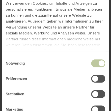
Veranstaltung geschaffen werden.
Wir verwenden Cookies, um Inhalte und Anzeigen zu
personalisieren, Funktionen für soziale Medien anbieten
zu können und die Zugriffe auf unsere Website zu
Weitere Infos
analysieren. Außerdem geben wir Informationen zu Ihrer
Verwendung unserer Website an unsere Partner für
soziale Medien, Werbung und Analysen weiter. Unsere
Partner führen diese Informationen möglicherweise mit
weiteren Daten zusammen, die Sie ihnen bereitgestellt
Öffnungszeiten
haben oder die sie im Rahmen Ihrer Nutzung der Dienste
gesammelt haben.
Einwilligungsauswahl
Merkmale / Besonderheiten
Notwendig
Kategorien
Präferenzen
Platzangebot
Statistiken
Marketing