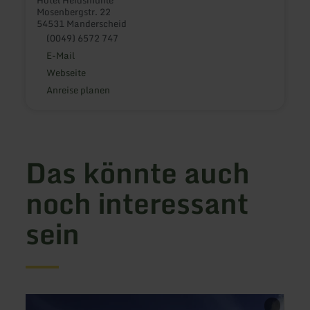
Mosenbergstr. 22
54531 Manderscheid
(0049) 6572 747
E-Mail
Webseite
Anreise planen
Das könnte auch
noch interessant
sein
mehr
mehr
erfahren
erfah