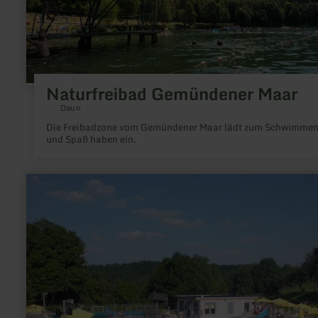
Naturfreibad Gemündener Maar
Daun
Die Freibadzone vom Gemündener Maar lädt zum Schwimme
und Spaß haben ein.
mehr
erfahren
zu:
Freibad
Manderscheid