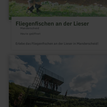
Fliegenfischen an der Lieser
Manderscheid
Heute geöffnet
Erlebe das Fliegenfischen an der Lieser in Manderscheid!
mehr
erfahren
zu:
Naturfreibad
Gemündener
Maar