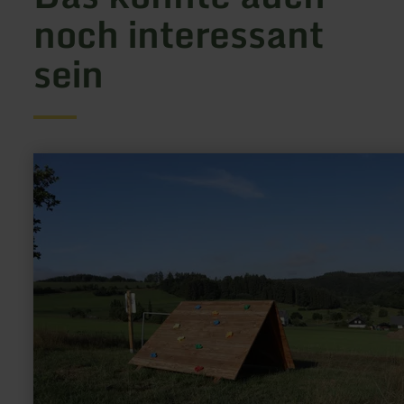
noch interessant
sein
mehr
erfahren
zu:
Aktiv
Gesund
Parcours