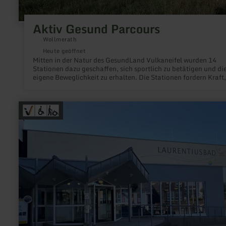
Aktiv Gesund Parcours
Wollmerath
Heute geöffnet
Mitten in der Natur des GesundLand Vulkaneifel wurden 14
Stationen dazu geschaffen, sich sportlich zu betätigen und di
eigene Beweglichkeit zu erhalten. Die Stationen fordern Kraft,
Ausdauer und Koordination. Somit bleibt der ganze Körper in
Schwung.
mehr
erfahren
zu:
Laurentiusbad
Daun