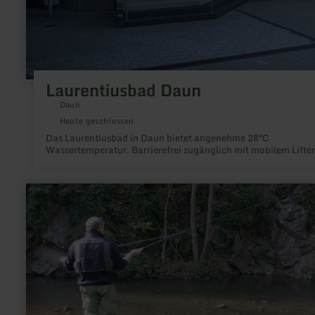
Laurentiusbad Daun
Daun
Heute geschlossen
Das Laurentiusbad in Daun bietet angenehme 28°C
Wassertemperatur. Barrierefrei zugänglich mit mobilem Lifter
mehr
erfahren
zu:
Fliegenfischen
an
der
Lieser