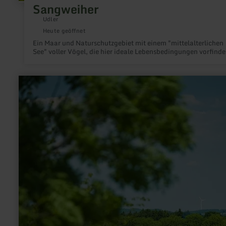
Sangweiher
Udler
Heute geöffnet
Ein Maar und Naturschutzgebiet mit einem "mittelalterlichen
See" voller Vögel, die hier ideale Lebensbedingungen vorfinde
mehr
erfahren
zu:
Kapelle
am
Weinfelder
Maar