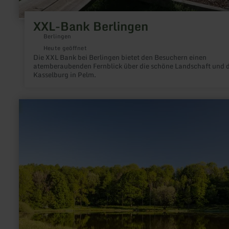
XXL-Bank Berlingen
Berlingen
Heute geöffnet
Die XXL Bank bei Berlingen bietet den Besuchern einen
atemberaubenden Fernblick über die schöne Landschaft und d
Kasselburg in Pelm.
mehr
erfahren
zu:
Windsborn
Kratersee