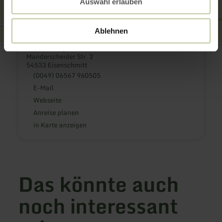
Auswahl erlauben
Ablehnen
Clara-Viebig-Zentrum
Manderscheider Str. 2
54533 Eisenschmitt
(0049) 06567 960505
E-Mail
Webseite
Anreise planen
in Karte anzeigen
Das könnte auch
noch interessant