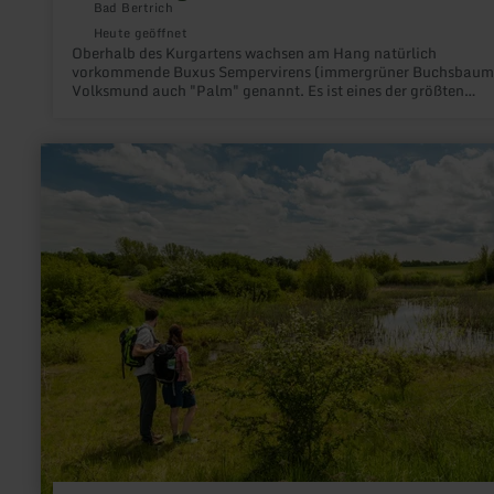
Bad Bertrich
Heute geöffnet
Oberhalb des Kurgartens wachsen am Hang natürlich
vorkommende Buxus Sempervirens (immergrüner Buchsbaum)
Volksmund auch "Palm" genannt. Es ist eines der größten
Buchsbaumgebiete nördlich der Alpen.
mehr
erfahren
zu:
Sangweiher