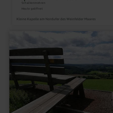
Schalkenmehren
Heute geöffnet
Kleine Kapelle am Nordufer des Weinfelder Maares
mehr
erfahren
zu:
XXL-
Bank
Berlingen