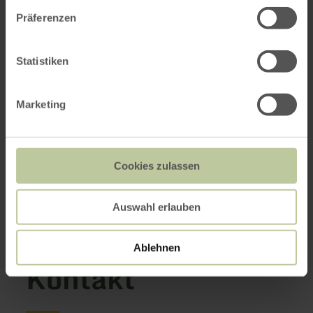
Präferenzen
Statistiken
Kognitive Beeinträchtigung
Hörbehinderte / Gehörlose
Marketing
Sehbehinderte / Blinde
Cookies zulassen
Mobilitätseingeschränkt
Zertifiziert
Auswahl erlauben
Ablehnen
Kontakt