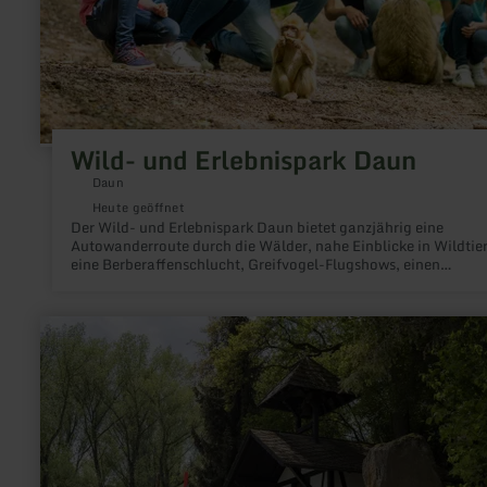
Wild- und Erlebnispark Daun
Daun
Heute geöffnet
Der Wild- und Erlebnispark Daun bietet ganzjährig eine
Autowanderroute durch die Wälder, nahe Einblicke in Wildtier
eine Berberaffenschlucht, Greifvogel-Flugshows, einen
Abenteuerspielplatz und eine Sommerrodelbahn.
mehr
erfahren
zu:
Vulkania
Heilquelle