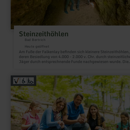
Steinzeithöhlen
Bad Bertrich
Heute geöffnet
Am Fuße der Falkenlay befinden sich kleinere Steinzeithöhlen,
deren Besiedlung von 4.000 - 2.000 v. Chr. durch steinzeitlich
Jäger durch entsprechnende Funde nachgewiesen wurde. Die
Höhlen sind über die Wanderwege "HeimatSpur Geo-Route" 
"HeimatSpur Wasserfall-Erlebnisroute" erreichbar.
mehr
erfahren
zu:
Wild-
und
Erlebnispark
Daun