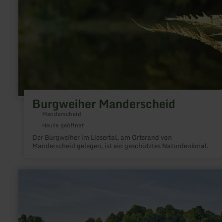
Burgweiher Manderscheid
Manderscheid
Heute geöffnet
Der Burgweiher im Liesertal, am Ortsrand von
Manderscheid gelegen, ist ein geschütztes Naturdenkmal.
mehr
erfahren
zu:
Natur-
und
Geopark
Vulkaneifel