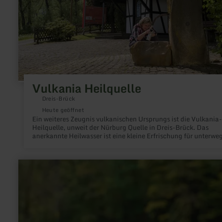
Vulkania Heilquelle
Dreis-Brück
Heute geöffnet
Ein weiteres Zeugnis vulkanischen Ursprungs ist die Vulkania-
Heilquelle, unweit der Nürburg Quelle in Dreis-Brück. Das
anerkannte Heilwasser ist eine kleine Erfrischung für unterweg
mehr
erfahren
zu:
Burgweiher
Manderscheid