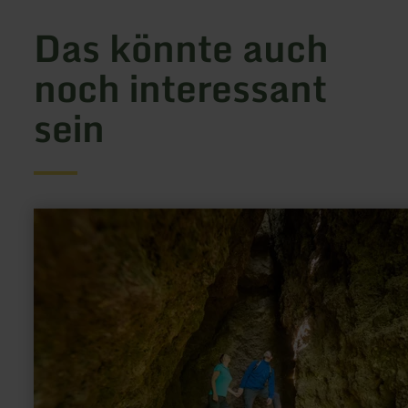
Das könnte auch
noch interessant
sein
mehr
erfahren
zu:
Steinzeithöhlen