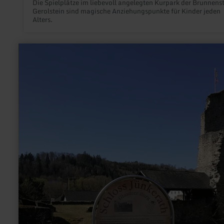
Die Spielplätze im liebevoll angelegten Kurpark der Brunnens
Gerolstein sind magische Anziehungspunkte für Kinder jeden
Alters.
mehr
erfahren
zu:
Burgruine
-
Glaadt