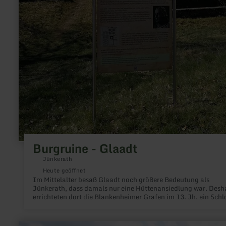
Burgruine - Glaadt
Jünkerath
Heute geöffnet
Im Mittelalter besaß Glaadt noch größere Bedeutung als
Jünkerath, dass damals nur eine Hüttenansiedlung war. Desh
errichteten dort die Blankenheimer Grafen im 13. Jh. ein Schl
das Anfang des 17. Jh. zu einem prachtvolles Jagdschloss
umgebaut wurde. Durch einen Blitzschlag brannte es im 18.
Jahrhundert aber bis auf die Grundmauern nieder.
mehr