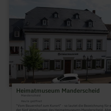
erfahren
zu:
Heimatmuseum
Manderscheid
Heimatmuseum Manderscheid
Manderscheid
Heute geöffnet
"Vom Bauernhof zum Kurort" - so lautet die Bezeichnung für 
der fünf Abteilungen des Heimatmuseums Manderscheid. Abe