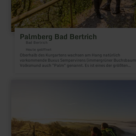
Palmberg Bad Bertrich
Bad Bertrich
Heute geöffnet
Oberhalb des Kurgartens wachsen am Hang natürlich
vorkommende Buxus Sempervirens (immergrüner Buchsbaum)
Volksmund auch "Palm" genannt. Es ist eines der größten
Buchsbaumgebiete nördlich der Alpen.
mehr
erfahren
zu:
Vulkan
Rother
Kopf