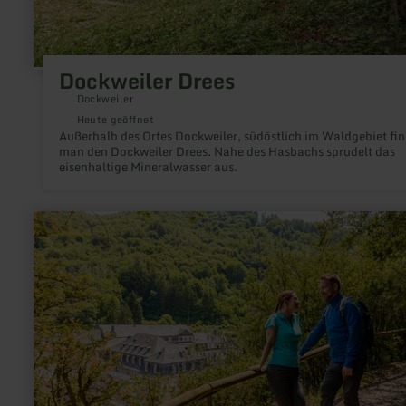
Dockweiler Drees
Dockweiler
Heute geöffnet
Außerhalb des Ortes Dockweiler, südöstlich im Waldgebiet fin
man den Dockweiler Drees. Nahe des Hasbachs sprudelt das
eisenhaltige Mineralwasser aus.
mehr
erfahren
zu:
Palmberg
Bad
Bertrich