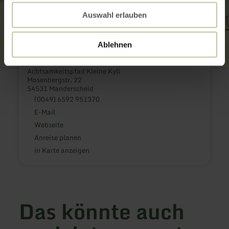
Auswahl erlauben
Ablehnen
Achtsamkeitspfad Kleine Kyll
Mosenbergstr. 22
54531 Manderscheid
(0049) 6592 951370
E-Mail
Webseite
Anreise planen
in Karte anzeigen
Das könnte auch