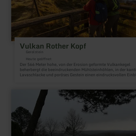
Vulkan Rother Kopf
Gerolstein
Heute geöffnet
Der 566 Meter hohe, von der Erosion geformte Vulkankegel
beherbergt die beeindruckenden Mühlsteinhöhlen, in der kant
Lavaschlacke und poröses Gestein einen eindrucksvollen Einb
in die vulkanische Vergangenheit der Region geben.
mehr
erfahren
zu:
Observatorium
Hoher
List