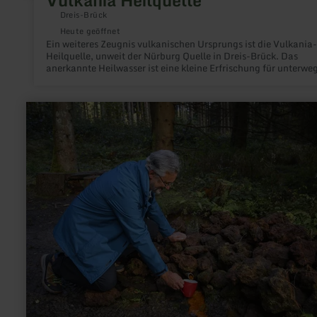
Vulkania Heilquelle
Dreis-Brück
Heute geöffnet
Ein weiteres Zeugnis vulkanischen Ursprungs ist die Vulkania-
Heilquelle, unweit der Nürburg Quelle in Dreis-Brück. Das
anerkannte Heilwasser ist eine kleine Erfrischung für unterweg
mehr
erfahren
zu:
Schalkenmehrener
Drees