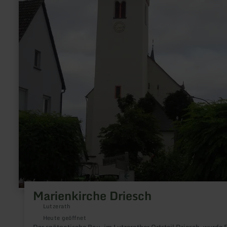
Marienkirche Driesch
Lutzerath
Heute geöffnet
Der spätgotische Bau, im Lutzerather Ortsteil Driesch, wurde 