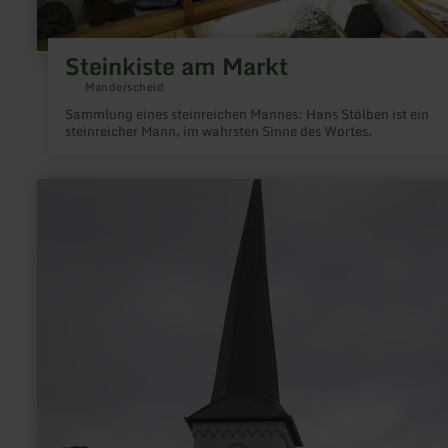
Steinkiste am Markt
Manderscheid
Sammlung eines steinreichen Mannes: Hans Stölben ist ein
steinreicher Mann, im wahrsten Sinne des Wortes.
mehr
erfahren
zu:
Marienkirche
Driesch