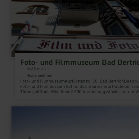
Foto- und Filmmuseum Bad Bertri
Bad Bertrich
Heute geöffnet
Foto- und FilmmuseumKurfürstenstr. 70, Bad BertrichDas pri
Foto- und Filmmuseum hat für das interessierte Publikum sei
Türen geöffnet. Weit über 2.500 Ausstellungsstücke aus der W
der Fotografen und Filmemacher hat Familie Eischen
zusammengetragen. Darunter sind wertvolle Exponate wie
Lanterna Magicas, alte Film- und Kinoprojektoren oder
mehr
Laborgeräte.Auf Wunsch führt Frau Eliane Eischen-Küntsch d
erfahren
das Museum.
zu:
Burgruine
Ulmen