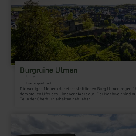
Burgruine Ulmen
Ulmen
Heute geöffnet
Die wenigen Mauern der einst stattlichen Burg Ulmen ragen ü
dem steilen Ufer des Ulmener Maars auf. Der Nachwelt sind n
Teile der Oberburg erhalten geblieben
mehr
erfahren
zu:
XXL-
Bank