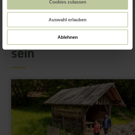
Cookies zulassen
Das könnte auch
Auswahl erlauben
noch interessant
Ablehnen
sein
mehr
erfahren
zu:
Blümchesauhütte