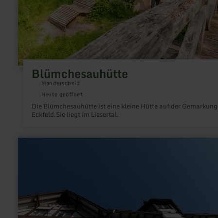
Blümchesauhütte
Manderscheid
Heute geöffnet
Die Blümchesauhütte ist eine kleine Hütte auf der Gemarkung
Eckfeld.Sie liegt im Liesertal.
mehr
erfahren
zu:
Foto-
und
Filmmuseum
Bad
Bertrich