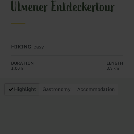
Ulmener Entdeckertour
Type
Difficulty:
HIKING
-
easy
of
tour:
DURATION
LENGTH
1:00 h
3.3 km
Highlight
Gastronomy
Accommodation