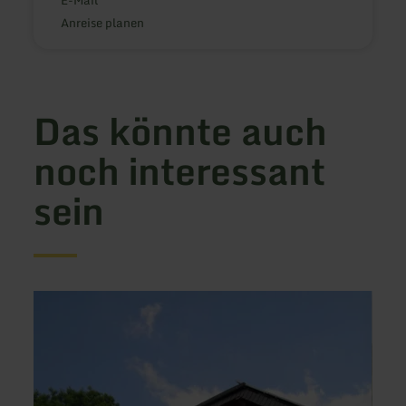
E-Mail
Anreise planen
Das könnte auch
noch interessant
sein
mehr
mehr
erfahren
erfah
zu:
zu:
Ferienwohnung
Hotel
Familie
Resta
Weyers
Pano