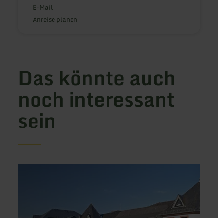
E-Mail
Anreise planen
Das könnte auch
noch interessant
sein
mehr
mehr
erfahren
erfah
zu:
zu:
Michels
Haus
Wohlfühlhotel
Marle
Pensi