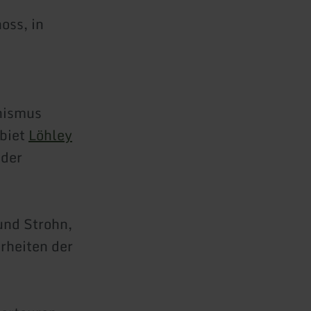
oss, in
nismus
ebiet
Löhley
 der
und Strohn,
rheiten der