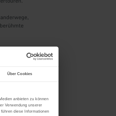
ertouren.
Wanderwege,
r berühmte
 Berg das
n Blick
Über Cookies
 Medien anbieten zu können
hrer Verwendung unserer
h.
 führen diese Informationen