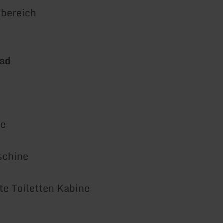
sbereich
bad
ne
schine
te Toiletten Kabine