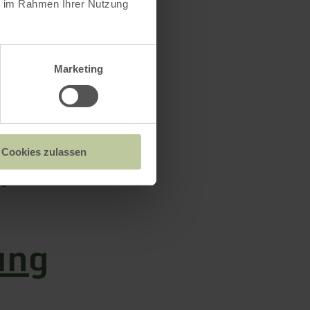
ie im Rahmen Ihrer Nutzung
ur wenigen
Marketing
 und auch
darunter
Cookies zulassen
igen
ung