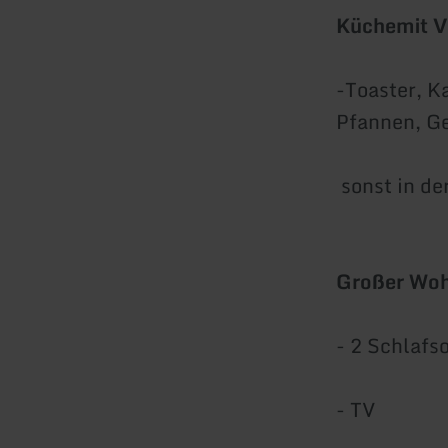
Küche
mit 
-Toaster, K
Pfannen, Ge
sonst in de
Großer Woh
- 2 Schlafso
- TV