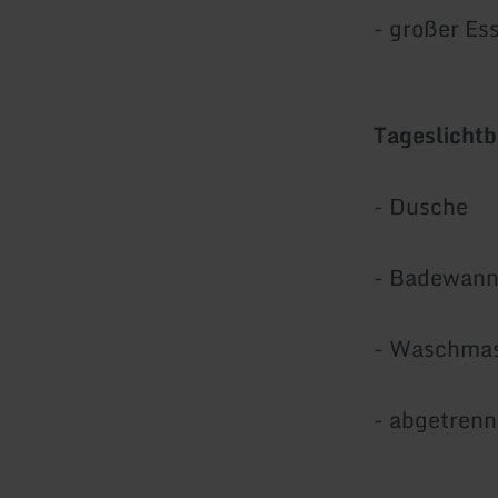
- großer Es
Tageslicht
- Dusche
- Badewan
- Waschma
- abgetrenn