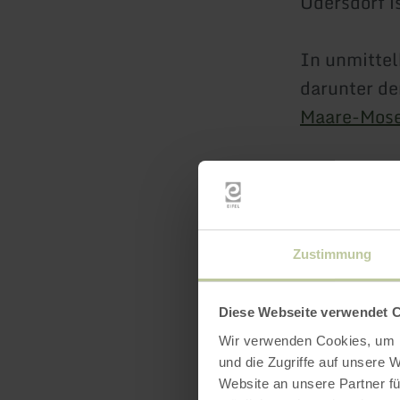
Üdersdorf i
In unmittel
darunter d
Maare-Mos
Abends könn
beleuchtete
Aussichtspu
Zustimmung
über die La
Diese Webseite verwendet 
Wir verwenden Cookies, um I
und die Zugriffe auf unsere 
Ebenso befi
Website an unsere Partner fü