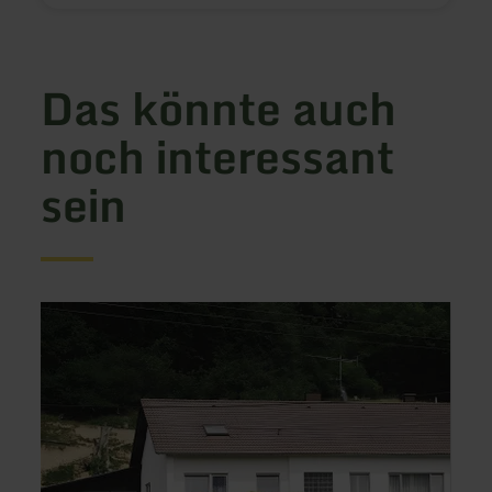
Das könnte auch
noch interessant
sein
mehr
mehr
erfahren
erfah
zu:
zu:
Neunkirchener
Ferie
Mühle
Buks