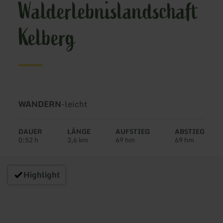
Walderlebnislandschaft
Kelberg
Art
Schwierigkeit:
WANDERN
-
leicht
der
Tour:
DAUER
LÄNGE
AUFSTIEG
ABSTIEG
0:52 h
3,6 km
69 hm
69 hm
Highlight