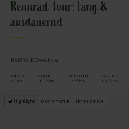
Rennrad-Tour: lang &
ausdauernd
Art
Schwierigkeit:
RADFAHREN
-
schwer
der
Tour:
DAUER
LÄNGE
AUFSTIEG
ABSTIEG
6:00 h
102,8 km
1.627 hm
1.627 hm
Highlight
Gastronomie
Unterkünfte