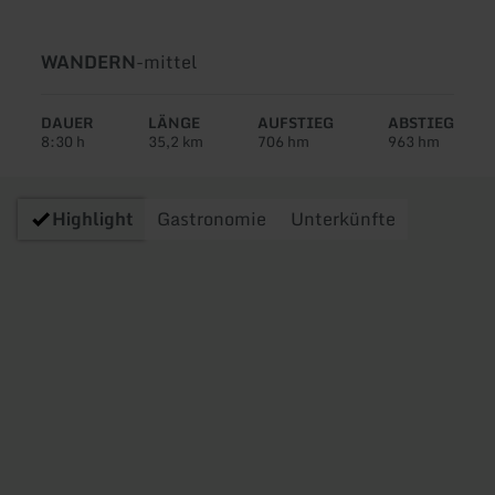
Art
Schwierigkeit:
WANDERN
-
mittel
der
Tour:
DAUER
LÄNGE
AUFSTIEG
ABSTIEG
8:30 h
35,2 km
706 hm
963 hm
Highlight
Gastronomie
Unterkünfte