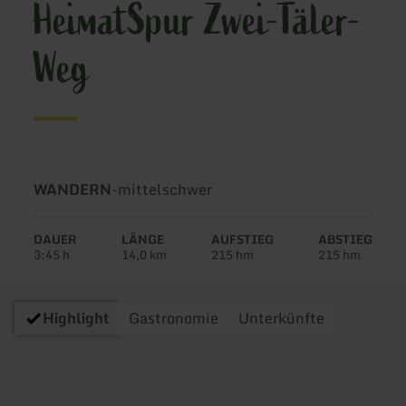
HeimatSpur Zwei-Täler-
Weg
Art
Schwierigkeit:
WANDERN
-
mittelschwer
der
Tour:
DAUER
LÄNGE
AUFSTIEG
ABSTIEG
3:45 h
14,0 km
215 hm
215 hm
Highlight
Gastronomie
Unterkünfte