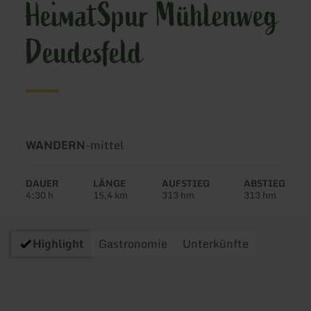
HeimatSpur Mühlenweg
Deudesfeld
Art
Schwierigkeit:
WANDERN
-
mittel
der
Tour:
DAUER
LÄNGE
AUFSTIEG
ABSTIEG
4:30 h
15,4 km
313 hm
313 hm
Highlight
Gastronomie
Unterkünfte