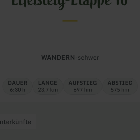
Art
Schwierigkeit:
WANDERN
-
schwer
der
Tour:
DAUER
LÄNGE
AUFSTIEG
ABSTIEG
6:30 h
23,7 km
697 hm
575 hm
nterkünfte