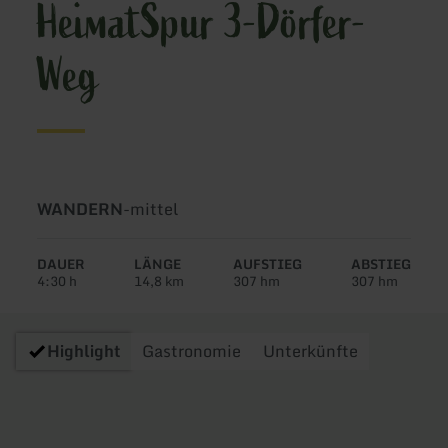
HeimatSpur 3-Dörfer-
Weg
Art
Schwierigkeit:
WANDERN
-
mittel
der
Tour:
DAUER
LÄNGE
AUFSTIEG
ABSTIEG
4:30 h
14,8 km
307 hm
307 hm
Highlight
Gastronomie
Unterkünfte