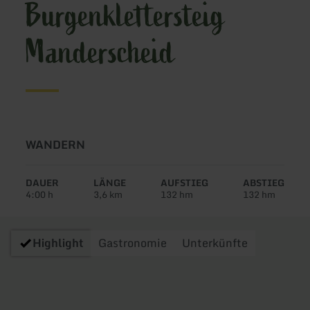
Burgenklettersteig
Manderscheid
Art
WANDERN
der
Tour:
DAUER
LÄNGE
AUFSTIEG
ABSTIEG
4:00 h
3,6 km
132 hm
132 hm
Highlight
Gastronomie
Unterkünfte