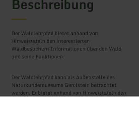
Beschreibung
Der Waldlehrpfad bietet anhand von
Hinweistafeln den interessierten
Waldbesuchern Informationen über den Wald
und seine Funktionen.
Der Waldlehrpfad kann als Außenstelle des
Naturkundemuseums Gerolstein betrachtet
werden. Er bietet anhand von Hinweistafeln den
interessierten Waldbesuchern Informationen
über den Wald und seine Funktionen. Themen
sind alle vorkommenden Baumarten und die
Forstwirtschaft, sowie Wasser, Ökologie und das
Wild bzw. die Jagd in diesem Gebiet der Eifel.