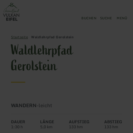
Zurück
Zum Hauptinhalt springen
Zur Suche springen
Zur Hauptnavigation springe
Zum Footer springen
zur
Startseite
BUCHEN
SUCHE
MENÜ
Startseite
Waldlehrpfad Gerolstein
Waldlehrpfad
Gerolstein
Art
Schwierigkeit:
WANDERN
-
leicht
der
Tour:
DAUER
LÄNGE
AUFSTIEG
ABSTIEG
1:30 h
5,0 km
133 hm
133 hm