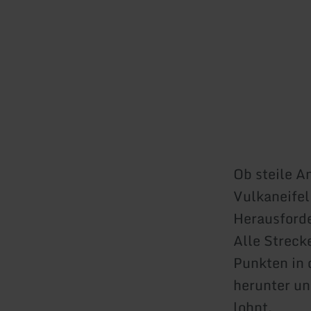
Ob steile A
Vulkaneifel
Herausford
Alle Streck
Punkten in 
herunter un
lohnt.