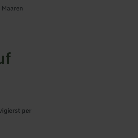
n Maaren
uf
igierst per