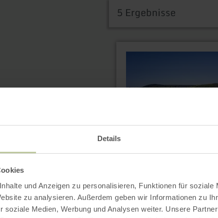
5 Ergebnisse
mehr
erfahren
zu:
Rennrad-
Tour:
hart
&amp;
fordernd
Details
Cookies
nhalte und Anzeigen zu personalisieren, Funktionen für soziale
mehr
Website zu analysieren. Außerdem geben wir Informationen zu I
erfahren
zu:
r soziale Medien, Werbung und Analysen weiter. Unsere Partner
Rennrad-