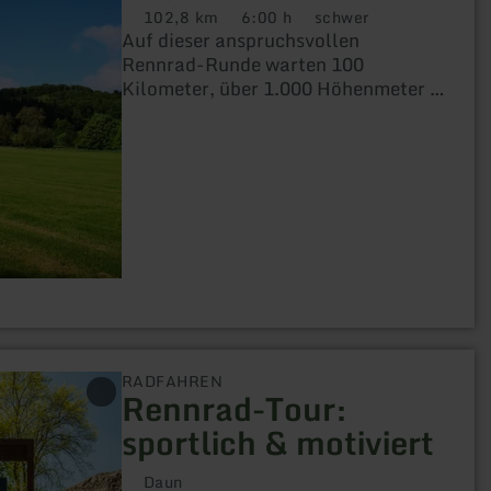
102,8 km
6:00 h
schwer
Distanz:
Dauer:
Anforderung:
Auf dieser anspruchsvollen
Rennrad-Runde warten 100
Kilometer, über 1.000 Höhenmeter –
und jede Menge Highlights: von der
Lavabombe bis zur Niederburg, vom
Tunnel „Großes Schlitzohr“ bis zum
Ernstberg. Für alle, die Lust auf
Natur, Bewegung und Ausblicke
haben.
RADFAHREN
Rennrad-Tour:
sportlich & motiviert
Daun