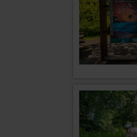
motiviert
mehr
erfahren
zu:
Rennrad-
Tour:
Vulkaneifel-
Challenge