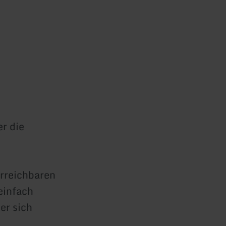
er die
erreichbaren
einfach
er sich