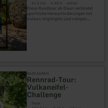
67,5 km
4:30 h
mittel
Distanz:
Dauer:
Anforderung:
Diese Rundtour ab Daun verbindet
sportliche Herausforderungen mit
Vulkan-Highlights und ruhigen
Nebenstraßen. Nach der Fahrt durch
den Tunnel „Großes Schlitzohr“ geht
es vorbei an Lavabombe, Burgen und
Panoramapunkten – eine
abwechslungsreiche Tour für alle,
die Lust auf Natur, Geschichte und
Bewegung haben.
RADFAHREN
Rennrad-Tour:
Vulkaneifel-
Challenge
Daun