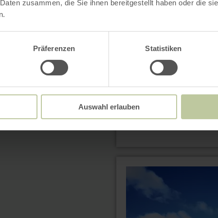
 Daten zusammen, die Sie ihnen bereitgestellt haben oder die s
Tour:
kurz
n.
&amp;
knackig
Präferenzen
Statistiken
Auswahl erlauben
mehr
erfahren
zu:
Rennrad-
Tour:
lang
&amp;