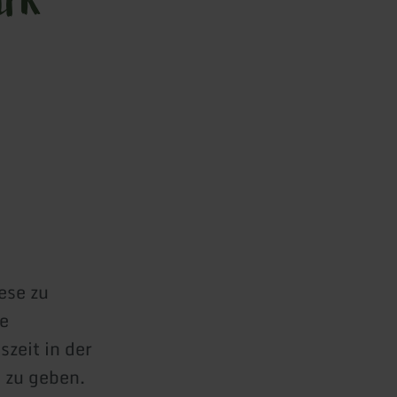
ese zu
he
zeit in der
 zu geben.