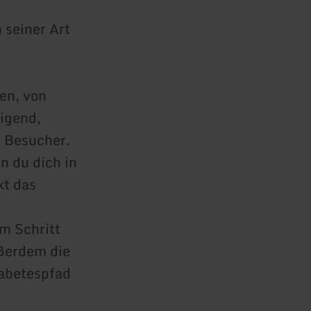
 seiner Art
en, von
higend,
e Besucher.
n du dich in
kt das
em Schritt
ußerdem die
iabetespfad