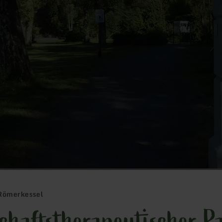
 Römerkessel
chaftstherapeutischer P