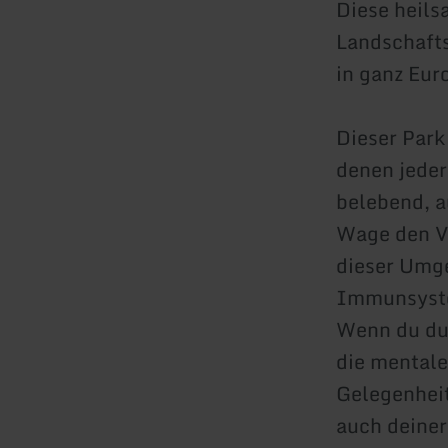
Diese heils
Landschafts
in ganz Eur
Dieser Park
denen jeder
belebend, a
Wage den Ve
dieser Umge
Immunsystem
Wenn du dur
die mentale
Gelegenhei
auch deiner