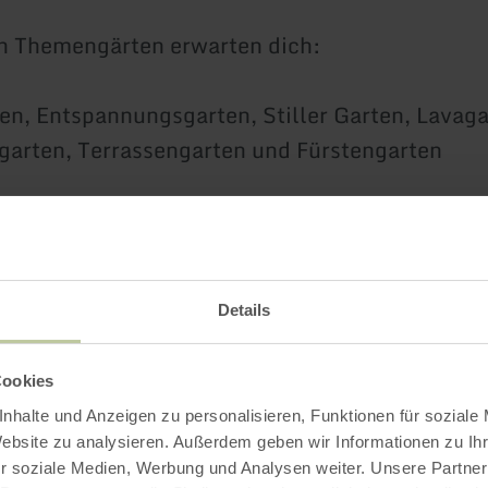
en Themengärten erwarten dich:
en, Entspannungsgarten, Stiller Garten, Lavaga
arten, Terrassengarten und Fürstengarten
 diesen Wanderwegen unterwegs bist, bietet si
oder Zwischenstopp im Landschaftstherapeutis
Spur Kurschattensteig und HeimatSpur Wasserf
Details
te.
Cookies
ichen Toiletten im Landschaftstherapeutischen s
nhalte und Anzeigen zu personalisieren, Funktionen für soziale
Jahreszeitlich witterungsbedingt geschlossen)
Website zu analysieren. Außerdem geben wir Informationen zu I
r soziale Medien, Werbung und Analysen weiter. Unsere Partner