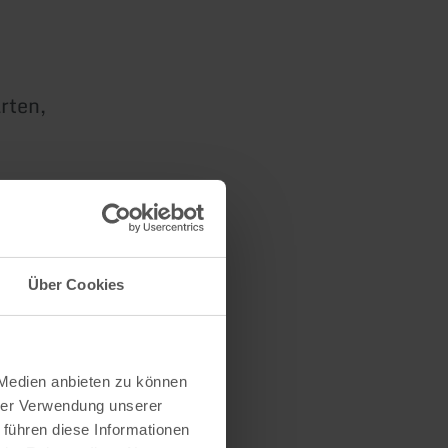
rten,
ch ein
chen Park
all
Über Cookies
ind täglich
 Medien anbieten zu können
hrer Verwendung unserer
 führen diese Informationen