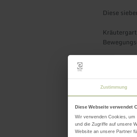
Diese sieb
Kräutergart
Bewegungsg
Wenn du auf
Abschluss 
an: Heimat
Zustimmung
Erlebnisrou
Diese Webseite verwendet 
Die öffentl
Wir verwenden Cookies, um I
geöffnet. (
und die Zugriffe auf unsere 
Website an unsere Partner fü