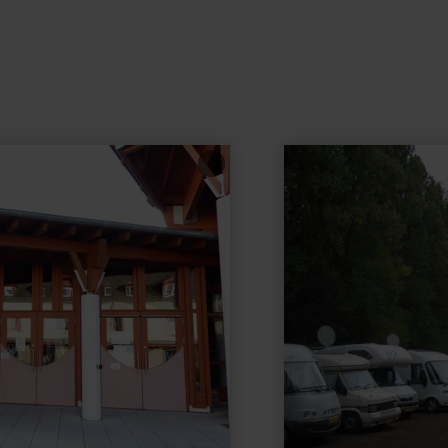
mehr
erfahren
zu:
Wohnmobilstellplätze
Hotel
Heidsmühle