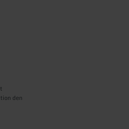
t
ation den