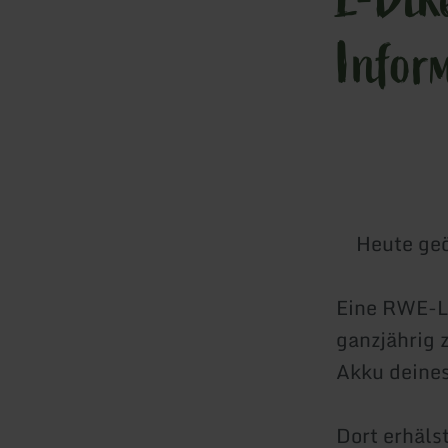
Infor
Heute geö
Eine RWE-L
ganzjährig 
Akku deines
Dort erhäls