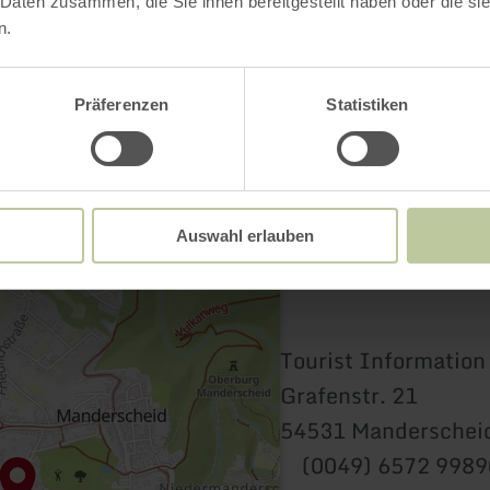
Kontakt
 Daten zusammen, die Sie ihnen bereitgestellt haben oder die s
n.
Präferenzen
Statistiken
Auswahl erlauben
Tourist Informatio
Grafenstr. 21
54531 Manderschei
(0049) 6572 998