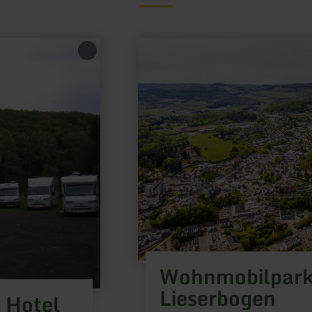
mehr
erfahren
zu:
Wohnmobilpark
am
Lieserbogen
Wohnmobilpar
Lieserbogen
 Hotel