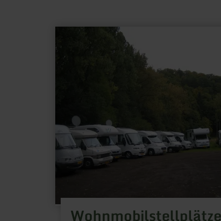
mehr
erfahren
zu:
Wohnmobilstellplätze
Hotel
Heidsmühle
Wohnmobilstellplätze