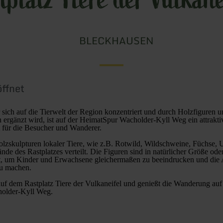
BLECKHAUSEN
ffnet
r sich auf die Tierwelt der Region konzentriert und durch Holzfiguren 
n ergänzt wird, ist auf der HeimatSpur Wacholder-Kyll Weg ein attrakti
für die Besucher und Wanderer.
olzskulpturen lokaler Tiere, wie z.B. Rotwild, Wildschweine, Füchse,
nde des Rastplatzes verteilt. Die Figuren sind in natürlicher Größe oder
t, um Kinder und Erwachsene gleichermaßen zu beeindrucken und die Ar
zu machen.
uf dem Rastplatz Tiere der Vulkaneifel und genießt die Wanderung auf
older-Kyll Weg.