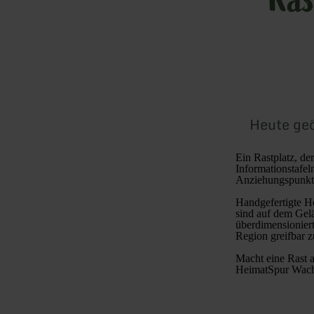
Heute geö
Ein Rastplatz, de
Informationstafel
Anziehungspunkt 
Handgefertigte H
sind auf dem Gelä
überdimensionier
Region greifbar 
Macht eine Rast a
HeimatSpur Wach