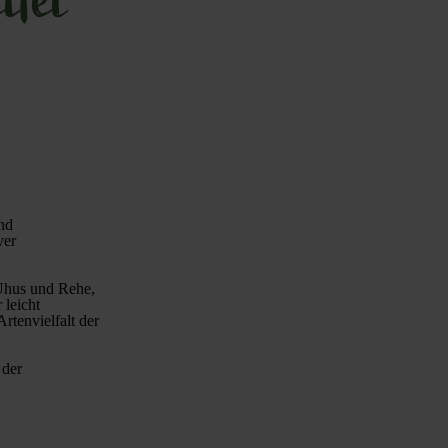
und
ver
 Uhus und Rehe,
 leicht
tenvielfalt der
 der