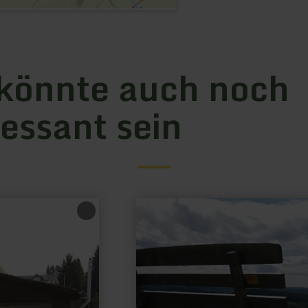
könnte auch noch
ressant sein
mehr
erfahren
zu:
XXL-
Bank
Berlingen