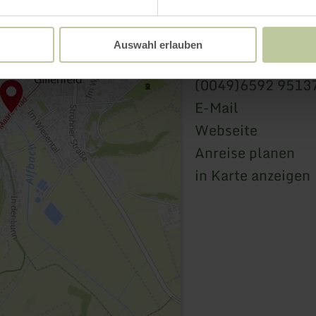
innogy E-Bike Lade
Am Markt 2
Auswahl erlauben
54558 Gillenfeld
(0049)6592 9513
E-Mail
Webseite
Anreise planen
in Karte anzeigen