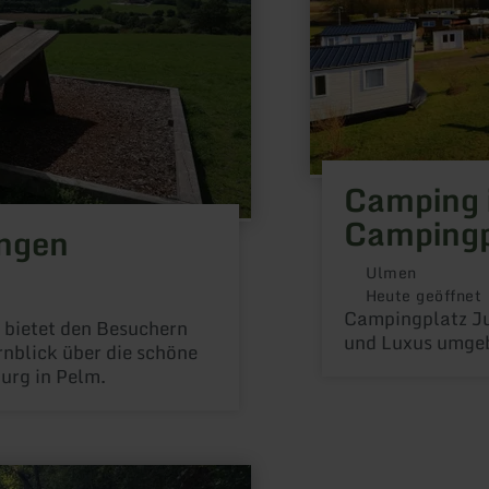
Camping 
Campingp
ingen
Ulmen
Heute geöffnet
Campingplatz J
 bietet den Besuchern
und Luxus umge
nblick über die schöne
urg in Pelm.