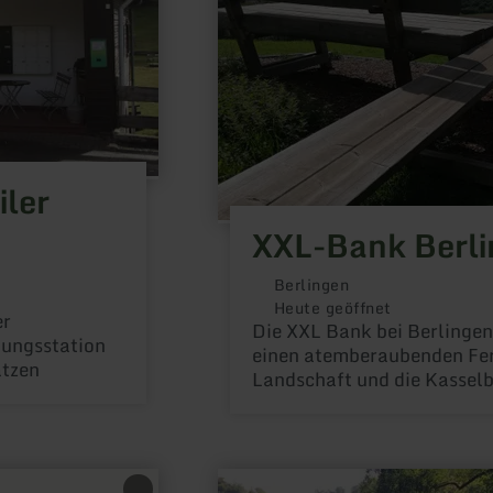
ler
XXL-Bank Berl
Berlingen
Heute geöffnet
er
Die XXL Bank bei Berlingen
gungsstation
einen atemberaubenden Fer
ätzen
Landschaft und die Kasselb
mehr