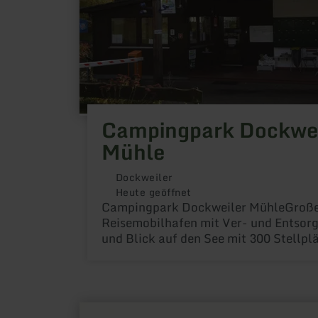
Campingpark Dockwei
Mühle
Dockweiler
Heute geöffnet
Campingpark Dockweiler MühleGroß
Reisemobilhafen mit Ver- und Entsor
und Blick auf den See mit 300 Stellpl
mehr