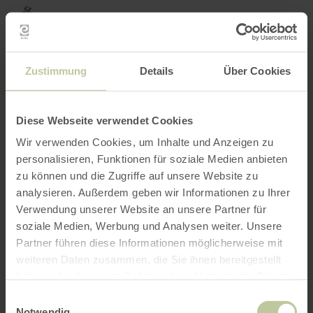
Zurück
Zum Hauptinhalt springen
Zur Suche springen
Zur Hauptnavigation springe
Zum Footer springen
zur
Startseite
BUCHEN
SUCHE
MENÜ
Nachfolgend aufgelistetes Freizeitangebot
Zustimmung
Details
Über Cookies
wurde vom Anbieter GesundLand Vulkaneifel
GmbH auf der Buchungsplattform Regiondo
eingestellt. Für den Inhalt ist ausschließlich
Diese Webseite verwendet Cookies
der Anbieter GesundLand Vulkaneifel GmbH
Wir verwenden Cookies, um Inhalte und Anzeigen zu
verantwortlich.
personalisieren, Funktionen für soziale Medien anbieten
zu können und die Zugriffe auf unsere Website zu
analysieren. Außerdem geben wir Informationen zu Ihrer
Verwendung unserer Website an unsere Partner für
soziale Medien, Werbung und Analysen weiter. Unsere
Partner führen diese Informationen möglicherweise mit
weiteren Daten zusammen, die Sie ihnen bereitgestellt
haben oder die sie im Rahmen Ihrer Nutzung der Dienste
gesammelt haben.
Einwilligungsauswahl
Notwendig