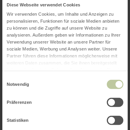
✓ Öffentlicher Nahverkehr im
VRT-Gebiet
(So
Diese Webseite verwendet Cookies
benutzt du dein VRT-Gäste-Ticket)
Wir verwenden Cookies, um Inhalte und Anzeigen zu
personalisieren, Funktionen für soziale Medien anbieten
✓ Geführte Wanderungen
zu können und die Zugriffe auf unsere Website zu
analysieren. Außerdem geben wir Informationen zu Ihrer
✓ Freizeit- & Familienerlebnisse
Verwendung unserer Website an unsere Partner für
soziale Medien, Werbung und Analysen weiter. Unsere
✓ Kultur & Sehenswürdigkeiten
Partner führen diese Informationen möglicherweise mit
weiteren Daten zusammen, die Sie ihnen bereitgestellt
✓ Führungen & Wanderungen
haben oder die sie im Rahmen Ihrer Nutzung der Dienste
gesammelt haben.
Einwilligungsauswahl
✓ Kulinarik
Notwendig
✓ Aktiv & Sport
Präferenzen
✓ Einkaufen
Statistiken
✓ Veranstaltungen