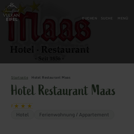
Zurück
Zum Hauptinhalt springen
Zur Suche springen
Zur Hauptnavigation springe
Zum Footer springen
zur
Startseite
BUCHEN
SUCHE
MENÜ
Startseite
Hotel Restaurant Maas
Hotel Restaurant Maas
F
Hotel
Ferienwohnung / Appartement