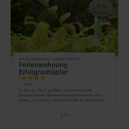
FERIENWOHNUNG / APPARTEMENT
F
Ferienwohnung
Eifelgrashüpfer
F
E
Daun
E
In der ca. 50 m² großen, modern und hell
N
eingerichteten Ferienwohnung können Sie vom
N
Alltag „urlauben“ und sich direkt am Waldrand
L
erholen. Die Ferienwohnung "Eifelgrashüpfer" mit
a
separatem Eingang, eigener Terrasse, ausgestattet
e
mit Gartenmöbeln, Komfortliegestühlen und
1
/
5
i
großem Gartengrundstück bietet alles, was das
e
Herz begehrt. Eine abschließbare Fahrradgarage
F