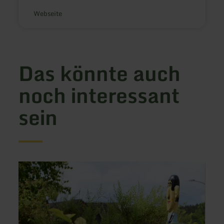
Webseite
Das könnte auch
noch interessant
sein
mehr
mehr
erfahren
erfah
zu:
zu:
Ferienwohnung
NAT
Eifelgrashüpfer
Eifel,
Ferie