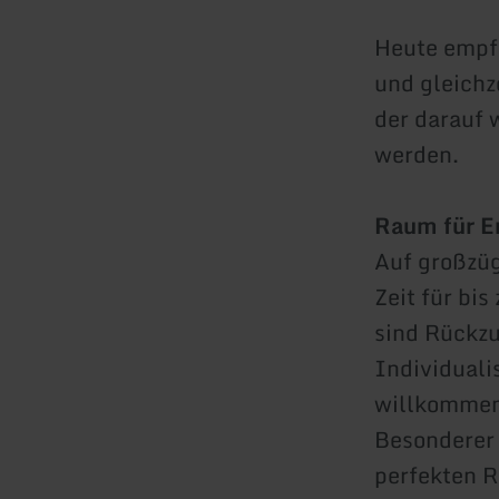
Heute empfä
und gleichze
der darauf 
werden.
Raum für En
Auf großzüg
Zeit für bi
sind Rückzu
Individuali
willkommen
Besonderer 
perfekten R