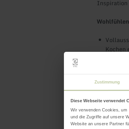
Inspiration
Wohlfühlen
Vollaus
Kochen 
sorgen. 
nur die 
zahlrei
Zustimmung
Draußen 
Grillen 
Diese Webseite verwendet 
schweife
Wir verwenden Cookies, um I
Haus.
und die Zugriffe auf unsere 
Website an unsere Partner fü