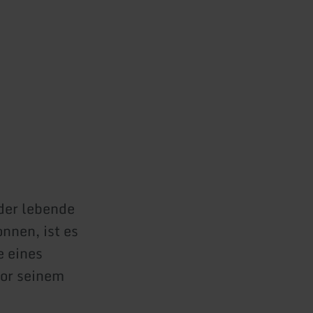
 der lebende
nnen, ist es
e eines
vor seinem