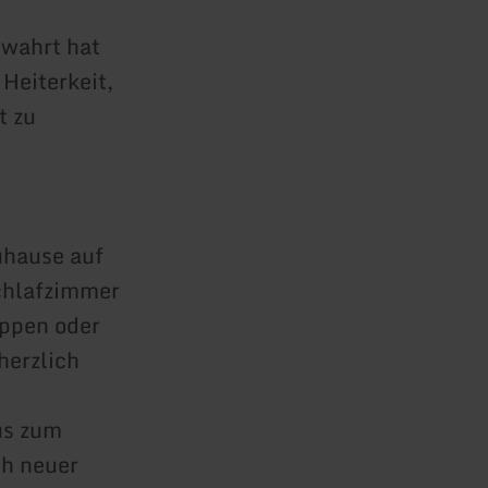
ewahrt hat
 Heiterkeit,
t zu
uhause auf
Schlafzimmer
uppen oder
herzlich
us zum
ch neuer