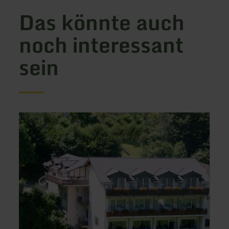
Das könnte auch
noch interessant
sein
mehr
mehr
erfahren
erfah
zu:
zu:
Landhotel
Ferie
Krolik
Egger
Daun