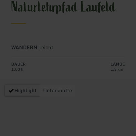
Naturlehrpfad Laufeld
Art
Schwierigkeit:
WANDERN
-
leicht
der
Tour:
DAUER
LÄNGE
1:00 h
1,3 km
Highlight
Unterkünfte