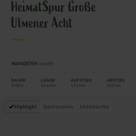
HeimatSpur Große
Ulmener Acht
Art
Schwierigkeit:
WANDERN
-
leicht
der
Tour:
DAUER
LÄNGE
AUFSTIEG
ABSTIEG
3:50 h
14,6 km
153 hm
153 hm
Highlight
Gastronomie
Unterkünfte