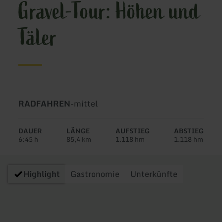
Gravel-Tour: Höhen und
Täler
Art
Schwierigkeit:
RADFAHREN
-
mittel
der
Tour:
DAUER
LÄNGE
AUFSTIEG
ABSTIEG
6:45 h
85,4 km
1.118 hm
1.118 hm
Highlight
Gastronomie
Unterkünfte