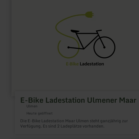
erfahren
zu:
E-
Bike
Ladestation
Ulmener
Maar
E-Bike Ladestation Ulmener Maar
Ulmen
Heute geöffnet
Die E-Bike Ladestation Maar Ulmen steht ganzjährig zur
Verfügung. Es sind 2 Ladeplätze vorhanden.