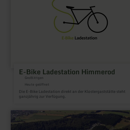
Himmerod
E-Bike Ladestation Himmerod
Großlittgen
Heute geöffnet
Die E-Bike Ladestation direkt an der Klostergaststätte steht
ganzjährig zur Verfügung.
mehr
erfahren
zu:
Campingplatz