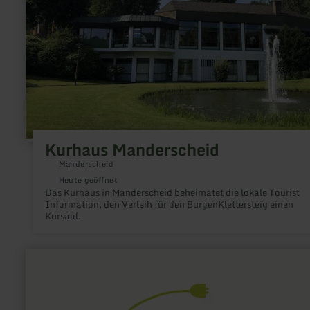
Kurhaus Manderscheid
Manderscheid
Heute geöffnet
Das Kurhaus in Manderscheid beheimatet die lokale Tourist
Information, den Verleih für den BurgenKlettersteig einen
Kursaal.
mehr
erfahren
zu:
E-
Bike
Ladestation