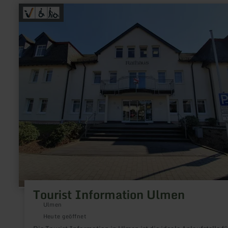
mehr
erfahren
zu:
Tourist
Information
Ulmen
Tourist Information Ulmen
Ulmen
Heute geöffnet