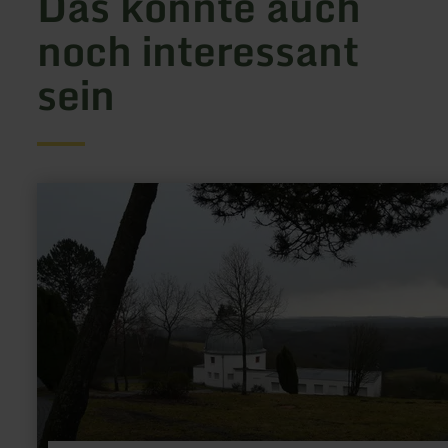
Das könnte auch
noch interessant
sein
mehr
erfahren
zu:
Observatorium
Hoher
List