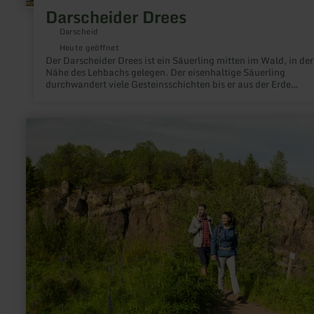
Darscheider Drees
Darscheid
Heute geöffnet
Der Darscheider Drees ist ein Säuerling mitten im Wald, in der
Nähe des Lehbachs gelegen. Der eisenhaltige Säuerling
durchwandert viele Gesteinsschichten bis er aus der Erde
heraussprudelt.
mehr
erfahren
zu:
Vulkangarten
Steffeln