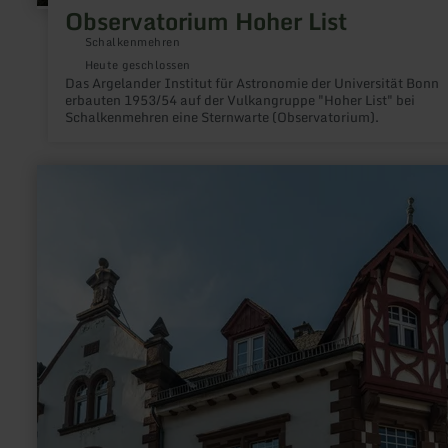
Observatorium Hoher List
Schalkenmehren
Heute geschlossen
Das Argelander Institut für Astronomie der Universität Bonn
erbauten 1953/54 auf der Vulkangruppe "Hoher List" bei
Schalkenmehren eine Sternwarte (Observatorium).
mehr
erfahren
zu:
Das
Kriminalhaus