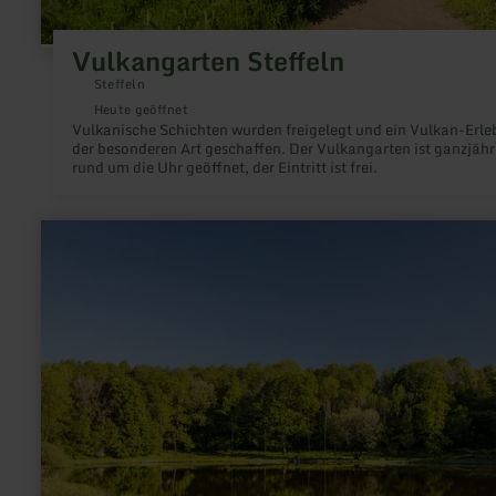
Vulkangarten Steffeln
Steffeln
Heute geöffnet
Vulkanische Schichten wurden freigelegt und ein Vulkan-Erle
der besonderen Art geschaffen. Der Vulkangarten ist ganzjähr
rund um die Uhr geöffnet, der Eintritt ist frei.
mehr
erfahren
zu:
Windsborn
Kratersee