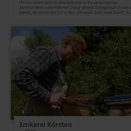
Mit nur einem Schritt eine Zeitreise in die vergangenen
Jahrhunderte unternehmen:Diese seltene Gelegenheit bietet s
jedem, der durch die Tür in das „Museum Zum alten Eisen“ in
Mückeln tritt.
mehr
erfahren
zu:
Imkerei
Körsten
Imkerei Körsten
Neroth