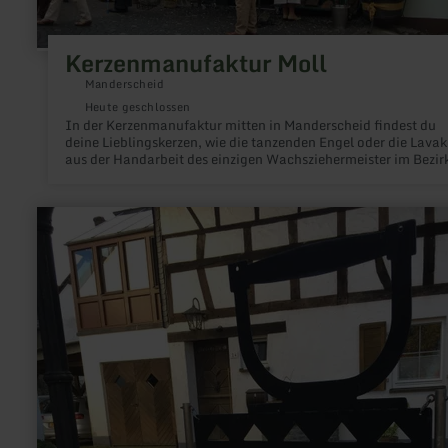
Kerzenmanufaktur Moll
Manderscheid
Heute geschlossen
In der Kerzenmanufaktur mitten in Manderscheid findest du
deine Lieblingskerzen, wie die tanzenden Engel oder die Lavak
aus der Handarbeit des einzigen Wachsziehermeister im Bezir
Trier. Während einer Führung durch die Manufaktur erfährst 
alles Wissenswerte über dieses Handwerk.
mehr
erfahren
zu:
Museum
Zum
alten
Eisen