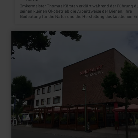
Imkermeister Thomas Körsten erklärt während der Führung d
seinen kleinen Ökobetrieb die Arbeitsweise der Bienen, ihre
Bedeutung für die Natur und die Herstellung des köstlichen Eif
Honigs.
mehr
erfahren
zu:
Kinopalast
Daun