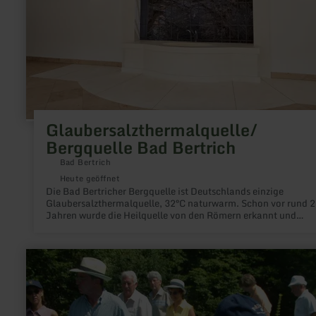
Glaubersalzthermalquelle/
Bergquelle Bad Bertrich
Bad Bertrich
Heute geöffnet
Die Bad Bertricher Bergquelle ist Deutschlands einzige
Glaubersalzthermalquelle, 32°C naturwarm. Schon vor rund 
Jahren wurde die Heilquelle von den Römern erkannt und
gesichert.
mehr
erfahren
zu:
Kneipp
Anlagen
im