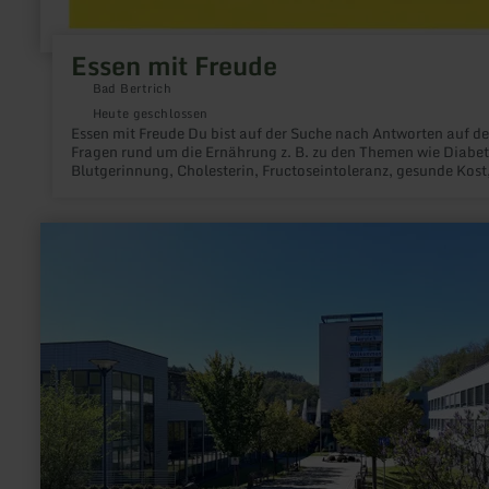
Essen mit Freude
Bad Bertrich
Heute geschlossen
Essen mit Freude Du bist auf der Suche nach Antworten auf de
Fragen rund um die Ernährung z. B. zu den Themen wie Diabet
Blutgerinnung, Cholesterin, Fructoseintoleranz, gesunde Kost
Blutgerinnung, Übergewicht...Ich biete dir Einzeltermine,
anerkannte Schulungen, anerkannte Forbildungsveranstaltu
und mehr.Entdecke mit mir gemeinsam deinen persönlichen
mehr
Diabetes- und Ernährungspfad. Dagmar ReisDiabetesberater
erfahren
DDGErnährungstherapeutinQuetheb-Zertifikat Q1203ET-2005
zu:
Kassen nach ärztlicher Verordnung Telemedizinischer Diabet
Eifelklinik
Coach (für teilnehmende Krankenkassen) Kontakt: Essen mit
Manderscheid
Freude, Dagmar Reis, Kurfürstenstr. 32, 56864 Bad Bertrich, T
02674-9139815, dagmar@essen-mit-freude.de, www.essen-m
freude.de