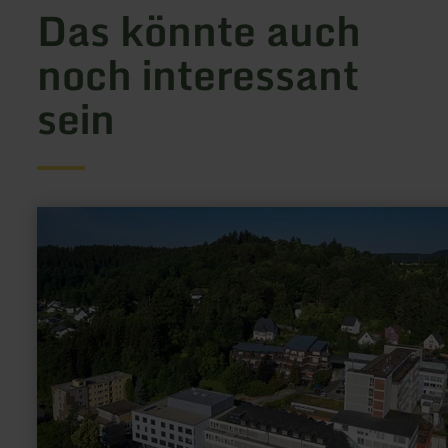
Das könnte auch
noch interessant
sein
mehr
erfahren
zu:
Krankenhaus
Maria
Hilf
GmbH,
Daun