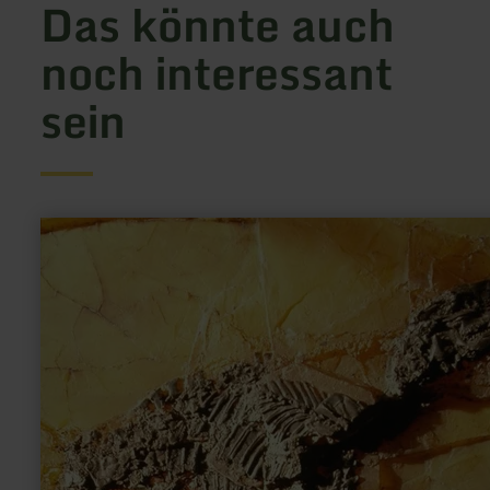
Das könnte auch
noch interessant
sein
mehr
erfahren
zu:
Eckfelder
Maar