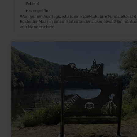
Eckfeld
Heute geöffnet
Weniger ein Ausflugsziel als eine spektakuläre Fundstelle ist d
Eckfelder Maar in einem Seitental der Lieser etwa 2 km nördli
von Manderscheid.
mehr
erfahren
zu:
Fotopunkt
Ulmener
Maar