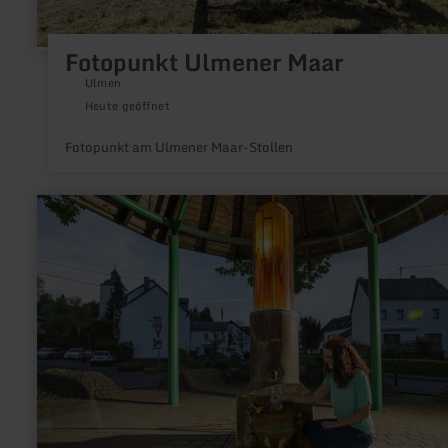
Fotopunkt Ulmener Maar
Ulmen
Heute geöffnet
Fotopunkt am Ulmener Maar-Stollen
mehr
erfahren
zu:
Steinborner
Drees