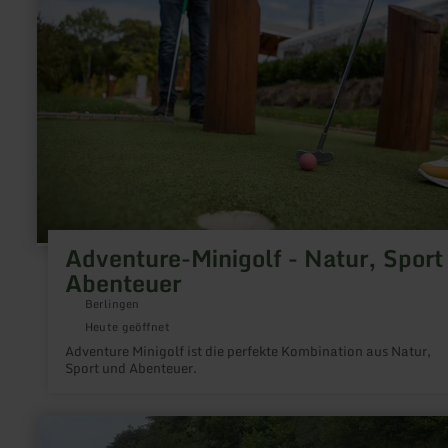
-
Natur,
Sport
&amp;
Abenteuer
Adventure-Minigolf - Natur, Sport
Abenteuer
Berlingen
Heute geöffnet
Adventure Minigolf ist die perfekte Kombination aus Natur,
Sport und Abenteuer.
mehr
erfahren