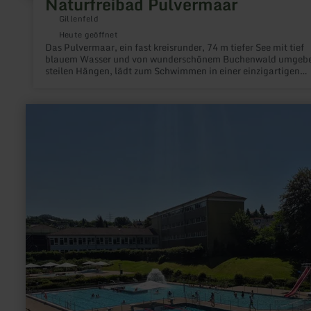
Naturfreibad Pulvermaar
Gillenfeld
Heute geöffnet
Das Pulvermaar, ein fast kreisrunder, 74 m tiefer See mit tief
blauem Wasser und von wunderschönem Buchenwald umgeb
steilen Hängen, lädt zum Schwimmen in einer einzigartigen
Naturkulisse ein.
mehr
erfahren
zu:
Schwimmbad
Gerolstein