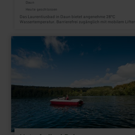
Daun
Heute geschlossen
Das Laurentiusbad in Daun bietet angenehme 28°C
Wassertemperatur. Barrierefrei zugänglich mit mobilem Lifter
mehr
erfahren
zu:
Naturfreibad
Pulvermaar