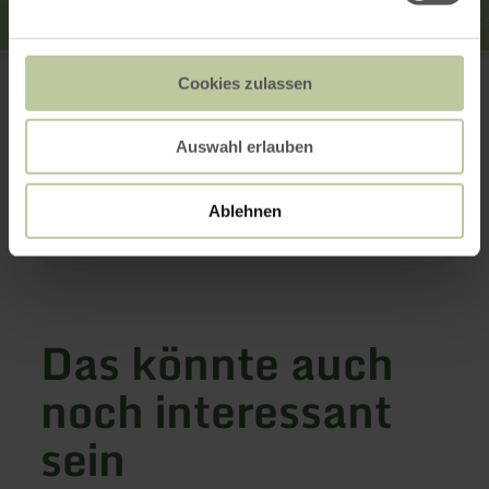
Landal Green Parks
Wirftstraße 81
Cookies zulassen
54589 Stadtkyll
+49 6597 929210
Auswahl erlauben
E-Mail
Webseite
Anreise planen
Ablehnen
in Karte anzeigen
Das könnte auch
noch interessant
sein