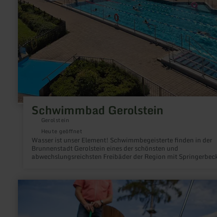
Schwimmbad Gerolstein
Gerolstein
Heute geöffnet
Wasser ist unser Element! Schwimmbegeisterte finden in der
Brunnenstadt Gerolstein eines der schönsten und
abwechslungsreichsten Freibäder der Region mit Springerbec
Rutsche, Luftsprudeln, Beachvolleyballfeld u.v.m.
mehr
erfahren
zu:
Adventure-
Minigolf