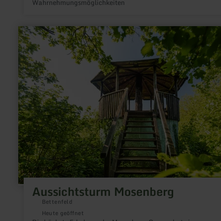
Wahrnehmungsmöglichkeiten
mehr
erfahren
zu:
Aussichtsturm
Mosenberg
Aussichtsturm Mosenberg
Bettenfeld
Heute geöffnet