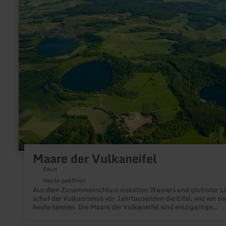
erfahren
zu:
Maare
der
Vulkaneifel
Maare der Vulkaneifel
Daun
Heute geöffnet
Aus dem Zusammenschluss eiskalten Wassers und glutroter L
schuf der Vulkanismus vor Jahrtausenden die Eifel, wie wir sie
heute kennen. Die Maare der Vulkaneifel sind einzigartige
Naturschönheiten, die du während deines Urlaubs unbedingt
besuchen solltest. Sie bezeugen bis heute die gewaltige Kraft 