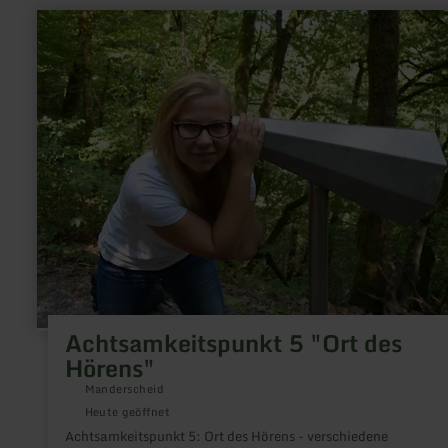
Vulkanismus und werden dich in ihren Bann ziehen. Einige Ma
mehr
sind im Sommer als Badeorte besonders beliebt, andere präge
erfahren
Trockenmaare mit gigantischen Ausmaßen die Landschaft.
zu:
Achtsamkeitspunkt
5
"Ort
des
Hörens"
Achtsamkeitspunkt 5 "Ort des
Hörens"
Manderscheid
Heute geöffnet
Achtsamkeitspunkt 5: Ort des Hörens - verschiedene