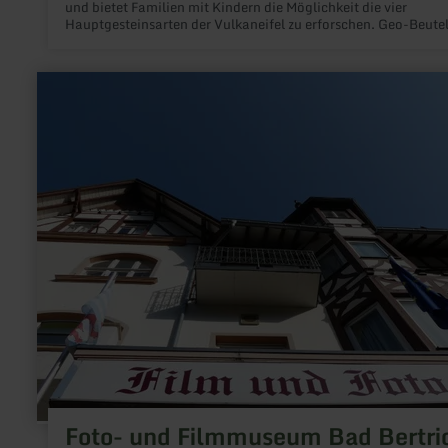
und bietet Familien mit Kindern die Möglichkeit die vier
Hauptgesteinsarten der Vulkaneifel zu erforschen. Geo-Beute
können für 9,50€ in der Tourist-Information Gerolstein erwo
werden.
mehr
erfahren
zu:
Foto-
und
Filmmuseum
Bad
Bertrich
Foto- und Filmmuseum Bad Bertri