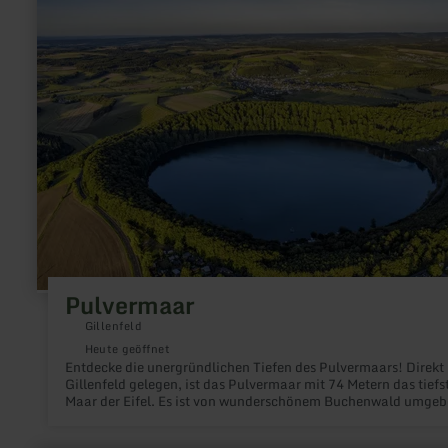
zu:
Pulvermaar
Pulvermaar
Gillenfeld
Heute geöffnet
Entdecke die unergründlichen Tiefen des Pulvermaars! Direkt 
Gillenfeld gelegen, ist das Pulvermaar mit 74 Metern das tiefs
Maar der Eifel. Es ist von wunderschönem Buchenwald umge
und im Sommer eine beliebte Adresse für alle, die inmitten
schönster Natur baden oder Boot fahren wollen.