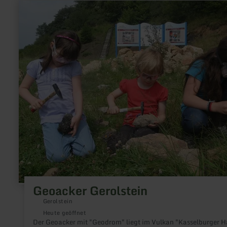
mehr
erfahren
zu:
Geoacker
Gerolstein
Geoacker Gerolstein
Gerolstein
Heute geöffnet
Der Geoacker mit "Geodrom" liegt im Vulkan "Kasselburger 