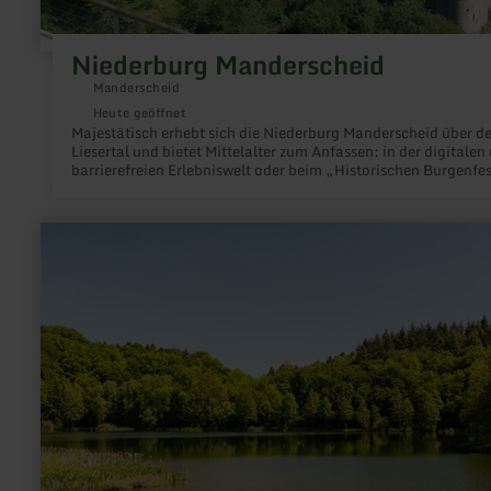
Niederburg Manderscheid
Manderscheid
Heute geöffnet
Majestätisch erhebt sich die Niederburg Manderscheid über d
Liesertal und bietet Mittelalter zum Anfassen: in der digitalen
barrierefreien Erlebniswelt oder beim „Historischen Burgenfe
am letzten Augustwochenende.
mehr
erfahren
zu:
Holzmaar