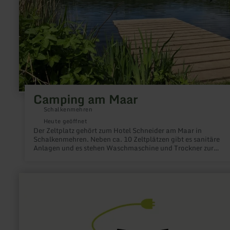
Camping am Maar
Schalkenmehren
Heute geöffnet
Der Zeltplatz gehört zum Hotel Schneider am Maar in
Schalkenmehren. Neben ca. 10 Zeltplätzen gibt es sanitäre
Anlagen und es stehen Waschmaschine und Trockner zur
Verfügung.
mehr
erfahren
zu:
E-
Bike
Ladestation
Ulmener