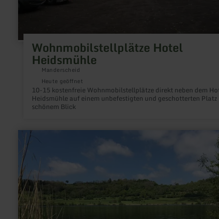
Wohnmobilstellplätze Hotel
Heidsmühle
Manderscheid
Heute geöffnet
10-15 kostenfreie Wohnmobilstellplätze direkt neben dem Ho
Heidsmühle auf einem unbefestigten und geschotterten Platz
schönem Blick
mehr
erfahren
zu:
Camping
am
Maar