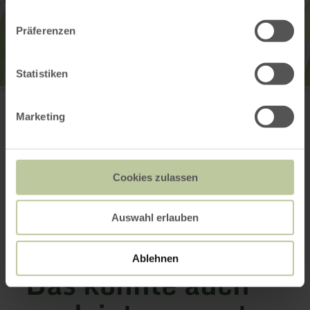
Präferenzen
Statistiken
Tourist Information Daun
Leopoldstr. 5
54550 Daun
Marketing
(0049) 6592 95130
E-Mail
Webseite
Cookies zulassen
Anreise planen
in Karte anzeigen
Auswahl erlauben
Ablehnen
Das könnte auch