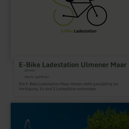
Maar
E-Bike Ladestation Ulmener Maar
Ulmen
Heute geöffnet
Die E-Bike Ladestation Maar Ulmen steht ganzjährig zur
Verfügung. Es sind 2 Ladeplätze vorhanden.
mehr
erfahren
zu:
Wohnmobilstellplatz
Bad
Bertrich